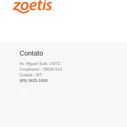
Contato
Av. Miguel Sutil, 14372
Coophamil - 78028-015
Cuiabá - MT
(65) 3625-1000
(opens in new tab)
(opens in new tab)